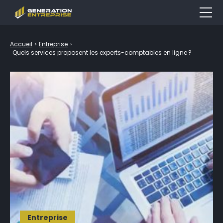
Entreprise
Accueil
›
Entreprise
›
Quels services proposent les experts-comptables en ligne ?
Emploi & Formation
Finance
Marketing
Droit
Outils
LEXIQUE
Entreprise