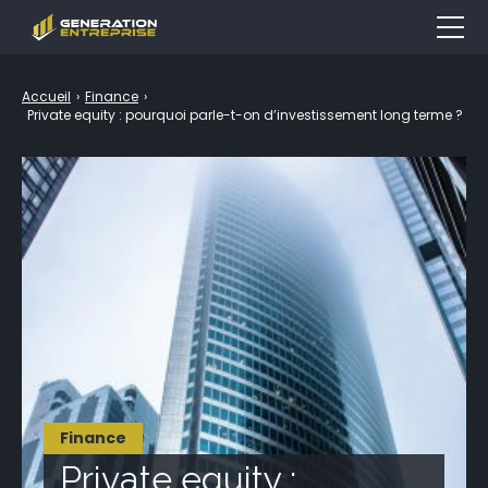
Entreprise
Accueil
›
Finance
›
Private equity : pourquoi parle-t-on d’investissement long terme ?
Emploi & Formation
Finance
Marketing
Droit
Outils
LEXIQUE
Finance
Private equity :