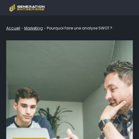
Entreprise
Accueil
›
Marketing
›
Pourquoi faire une analyse SWOT ?
Emploi & Formation
Finance
Marketing
Droit
Outils
LEXIQUE