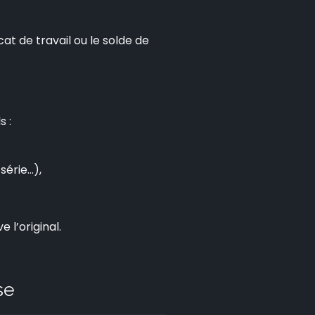
at de travail ou le solde de
s :
série…),
 l’original.
se