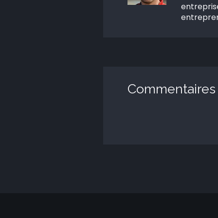
entrepris
entrepren
Commentaires