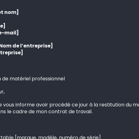
et nom]
e]
e-mail]
Nom de l’entreprise]
treprise]
on de matériel professionnel
r,
je vous informe avoir procédé ce jour à la restitution du m
ns le cadre de mon contrat de travail.
:
rtable [marque, modèle, numéro de série]