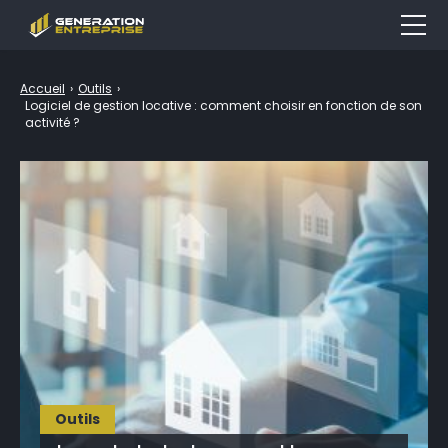
Entreprise
Accueil
›
Outils
›
Logiciel de gestion locative : comment choisir en fonction de son
Emploi & Formation
activité ?
Finance
Marketing
Droit
Outils
LEXIQUE
Outils