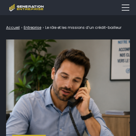
Entreprise
Accueil
›
Entreprise
›
Le rôle et les missions d’un crédit-bailleur
Emploi & Formation
Finance
Marketing
Droit
Outils
LEXIQUE